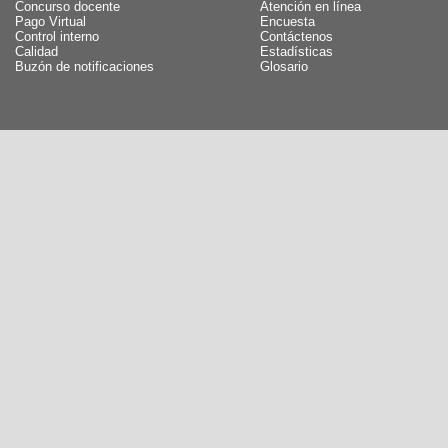
Concurso docente
Atención en línea
Pago Virtual
Encuesta
Control interno
Contáctenos
Calidad
Estadísticas
Buzón de notificaciones
Glosario