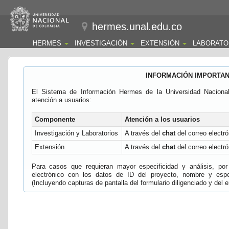
hermes.unal.edu.co
HERMES
INVESTIGACIÓN
EXTENSIÓN
LABORATO
INFORMACIÓN IMPORTA
El Sistema de Información Hermes de la Universidad Naciona
atención a usuarios:
Componente
Atención a los usuarios
Investigación y Laboratorios
A través del
chat
del correo electró
Extensión
A través del
chat
del correo electró
Para casos que requieran mayor especificidad y análisis, por 
electrónico con los datos de ID del proyecto, nombre y espec
(Incluyendo capturas de pantalla del formulario diligenciado y del e