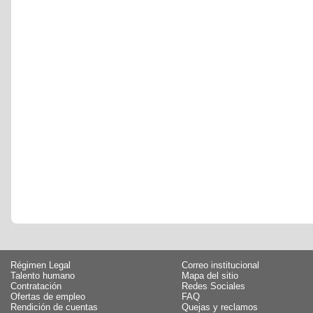
Régimen Legal
Correo institucional
Talento humano
Mapa del sitio
Contratación
Redes Sociales
Ofertas de empleo
FAQ
Rendición de cuentas
Quejas y reclamos