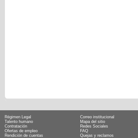
Régimen Legal
Correo institucional
Talento humano
Mapa del sitio
Contratación
Redes Sociales
Ofertas de empleo
FAQ
Rendición de cuentas
Quejas y reclamos