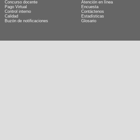
Concurso docente
Atención en línea
Pago Virtual
Encuesta
Control interno
Contáctenos
Calidad
Estadísticas
Buzón de notificaciones
Glosario