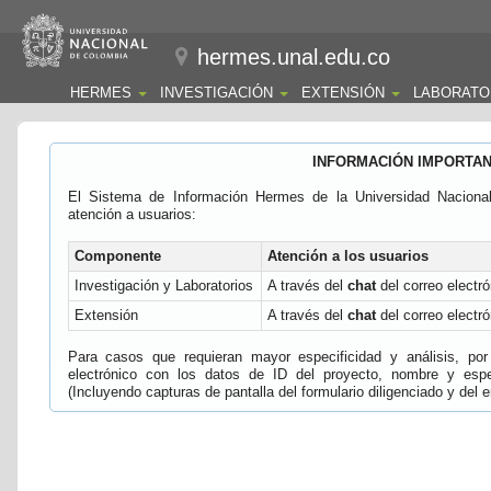
hermes.unal.edu.co
HERMES
INVESTIGACIÓN
EXTENSIÓN
LABORATO
INFORMACIÓN IMPORTA
El Sistema de Información Hermes de la Universidad Naciona
atención a usuarios:
Componente
Atención a los usuarios
Investigación y Laboratorios
A través del
chat
del correo electró
Extensión
A través del
chat
del correo electró
Para casos que requieran mayor especificidad y análisis, por 
electrónico con los datos de ID del proyecto, nombre y espec
(Incluyendo capturas de pantalla del formulario diligenciado y del e