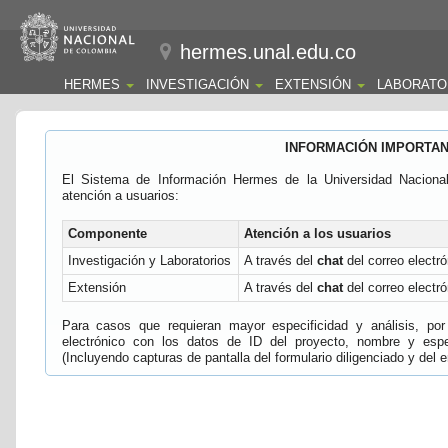
hermes.unal.edu.co
HERMES
INVESTIGACIÓN
EXTENSIÓN
LABORATO
INFORMACIÓN IMPORTA
El Sistema de Información Hermes de la Universidad Naciona
atención a usuarios:
Componente
Atención a los usuarios
Investigación y Laboratorios
A través del
chat
del correo electró
Extensión
A través del
chat
del correo electró
Para casos que requieran mayor especificidad y análisis, por 
electrónico con los datos de ID del proyecto, nombre y espec
(Incluyendo capturas de pantalla del formulario diligenciado y del e