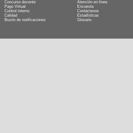
Concurso docente
Atención en línea
Pago Virtual
Encuesta
Control interno
Contáctenos
Calidad
Estadísticas
Buzón de notificaciones
Glosario