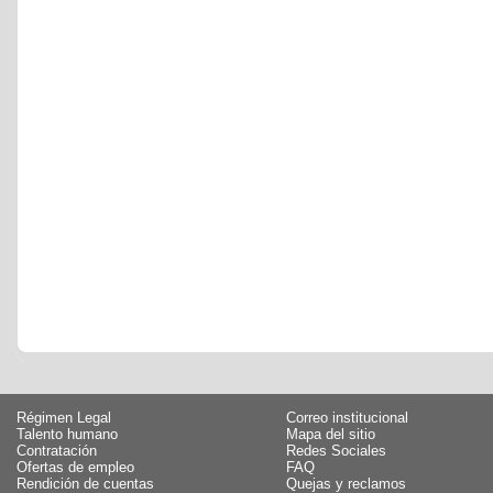
Régimen Legal
Correo institucional
Talento humano
Mapa del sitio
Contratación
Redes Sociales
Ofertas de empleo
FAQ
Rendición de cuentas
Quejas y reclamos