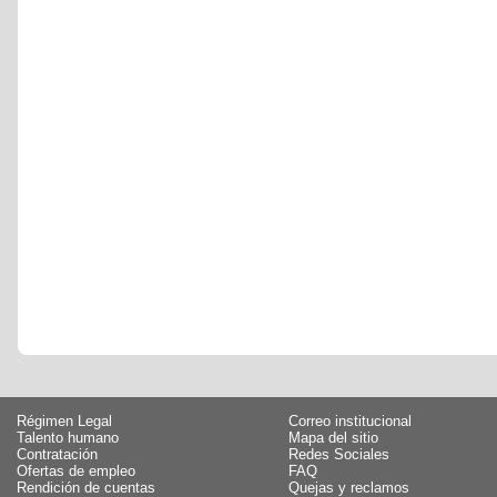
Régimen Legal
Correo institucional
Talento humano
Mapa del sitio
Contratación
Redes Sociales
Ofertas de empleo
FAQ
Rendición de cuentas
Quejas y reclamos