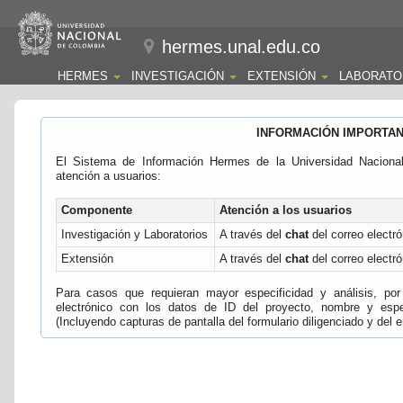
hermes.unal.edu.co
HERMES
INVESTIGACIÓN
EXTENSIÓN
LABORATO
INFORMACIÓN IMPORTA
El Sistema de Información Hermes de la Universidad Naciona
atención a usuarios:
Componente
Atención a los usuarios
Investigación y Laboratorios
A través del
chat
del correo electró
Extensión
A través del
chat
del correo electró
Para casos que requieran mayor especificidad y análisis, por 
electrónico con los datos de ID del proyecto, nombre y espec
(Incluyendo capturas de pantalla del formulario diligenciado y del e