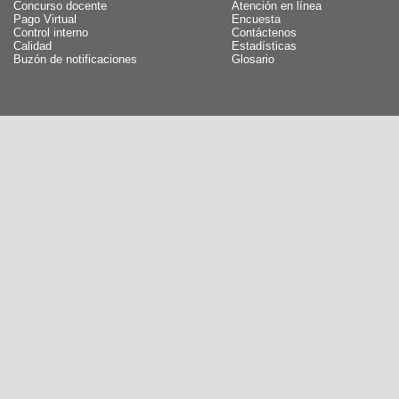
Concurso docente
Atención en línea
Pago Virtual
Encuesta
Control interno
Contáctenos
Calidad
Estadísticas
Buzón de notificaciones
Glosario