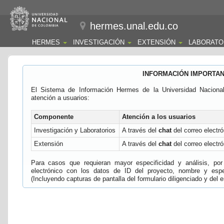
hermes.unal.edu.co
HERMES
INVESTIGACIÓN
EXTENSIÓN
LABORATO
INFORMACIÓN IMPORTA
El Sistema de Información Hermes de la Universidad Naciona
atención a usuarios:
Componente
Atención a los usuarios
Investigación y Laboratorios
A través del
chat
del correo electró
Extensión
A través del
chat
del correo electró
Para casos que requieran mayor especificidad y análisis, por 
electrónico con los datos de ID del proyecto, nombre y espec
(Incluyendo capturas de pantalla del formulario diligenciado y del e