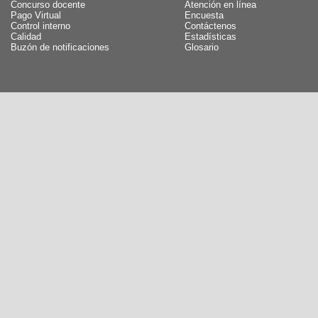
Concurso docente
Atención en línea
Pago Virtual
Encuesta
Control interno
Contáctenos
Calidad
Estadísticas
Buzón de notificaciones
Glosario