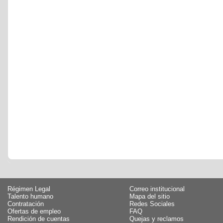
Régimen Legal
Correo institucional
Talento humano
Mapa del sitio
Contratación
Redes Sociales
Ofertas de empleo
FAQ
Rendición de cuentas
Quejas y reclamos