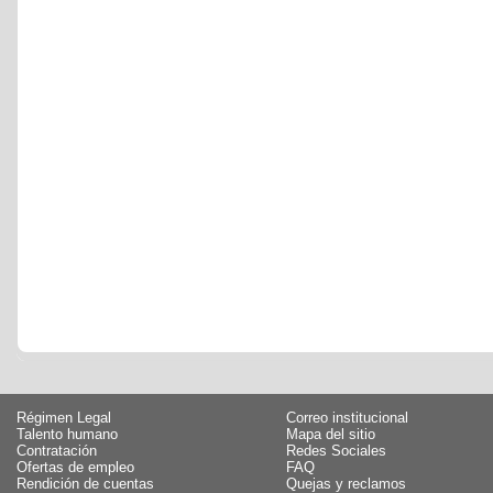
Régimen Legal
Correo institucional
Talento humano
Mapa del sitio
Contratación
Redes Sociales
Ofertas de empleo
FAQ
Rendición de cuentas
Quejas y reclamos