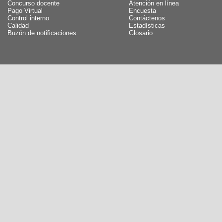
Concurso docente
Atención en línea
Pago Virtual
Encuesta
Control interno
Contáctenos
Calidad
Estadísticas
Buzón de notificaciones
Glosario