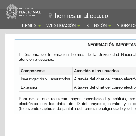
hermes.unal.edu.co
HERMES
INVESTIGACIÓN
EXTENSIÓN
LABORATO
INFORMACIÓN IMPORTA
El Sistema de Información Hermes de la Universidad Naciona
atención a usuarios:
Componente
Atención a los usuarios
Investigación y Laboratorios
A través del
chat
del correo electró
Extensión
A través del
chat
del correo electró
Para casos que requieran mayor especificidad y análisis, por 
electrónico con los datos de ID del proyecto, nombre y espec
(Incluyendo capturas de pantalla del formulario diligenciado y del e