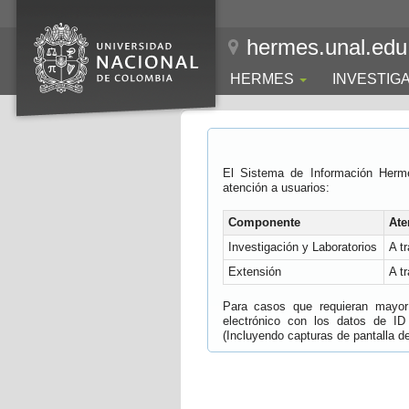
hermes.unal.edu
HERMES
INVESTIG
El Sistema de Información Herm
atención a usuarios:
Componente
Ate
Investigación y Laboratorios
A t
Extensión
A t
Para casos que requieran mayor e
electrónico con los datos de ID
(Incluyendo capturas de pantalla del