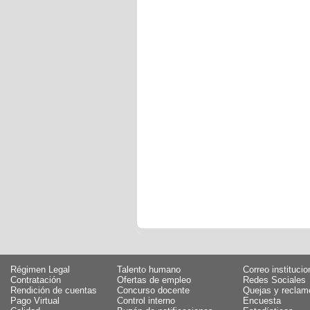
Régimen Legal
Talento humano
Correo institucio
Contratación
Ofertas de empleo
Redes Sociales
Rendición de cuentas
Concurso docente
Quejas y reclam
Pago Virtual
Control interno
Encuesta