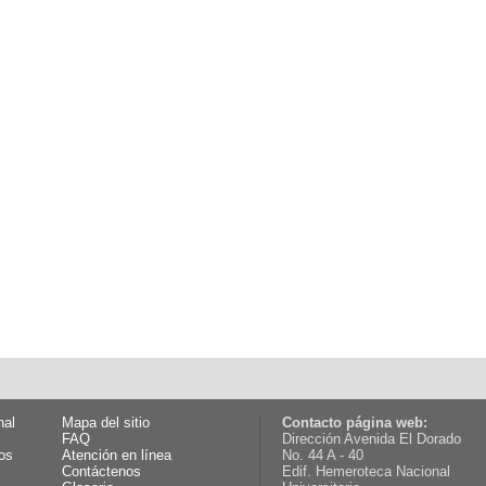
nal
Mapa del sitio
Contacto página web:
FAQ
Dirección Avenida El Dorado
os
Atención en línea
No. 44 A - 40
Contáctenos
Edif. Hemeroteca Nacional