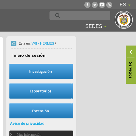
ES
SEDES
Está en:
VRI - HERMES
/
Inicio de sesión
Aviso de privacidad
Más información