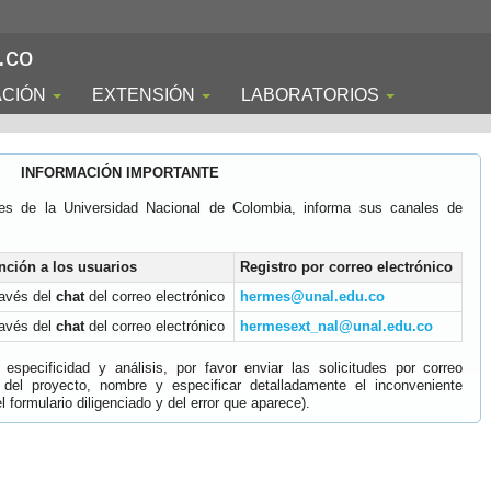
.co
ACIÓN
EXTENSIÓN
LABORATORIOS
INFORMACIÓN IMPORTANTE
es de la Universidad Nacional de Colombia, informa sus canales de
nción a los usuarios
Registro por correo electrónico
ravés del
chat
del correo electrónico
hermes@unal.edu.co
ravés del
chat
del correo electrónico
hermesext_nal@unal.edu.co
specificidad y análisis, por favor enviar las solicitudes por correo
 del proyecto, nombre y especificar detalladamente el inconveniente
 formulario diligenciado y del error que aparece).