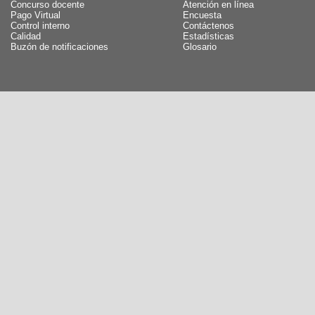
Concurso docente
Atención en línea
Pago Virtual
Encuesta
Control interno
Contáctenos
Calidad
Estadísticas
Buzón de notificaciones
Glosario