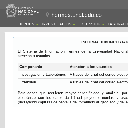
hermes.unal.edu.co
HERMES
INVESTIGACIÓN
EXTENSIÓN
LABORATO
INFORMACIÓN IMPORTA
El Sistema de Información Hermes de la Universidad Naciona
atención a usuarios:
Componente
Atención a los usuarios
Investigación y Laboratorios
A través del
chat
del correo electró
Extensión
A través del
chat
del correo electró
Para casos que requieran mayor especificidad y análisis, por 
electrónico con los datos de ID del proyecto, nombre y espec
(Incluyendo capturas de pantalla del formulario diligenciado y del e