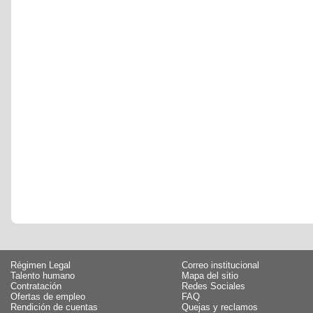
Régimen Legal
Correo institucional
Talento humano
Mapa del sitio
Contratación
Redes Sociales
Ofertas de empleo
FAQ
Rendición de cuentas
Quejas y reclamos