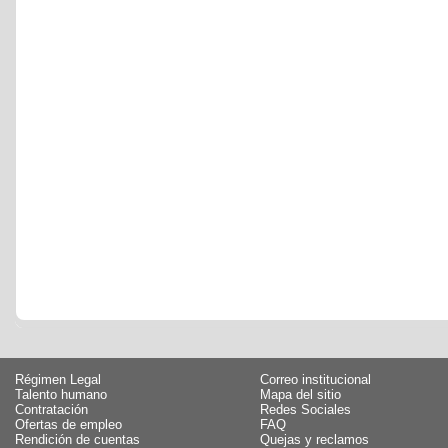
Régimen Legal
Correo institucional
Talento humano
Mapa del sitio
Contratación
Redes Sociales
Ofertas de empleo
FAQ
Rendición de cuentas
Quejas y reclamos