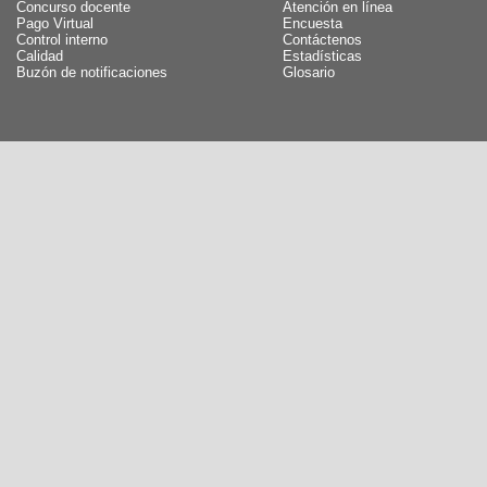
Concurso docente
Atención en línea
Pago Virtual
Encuesta
Control interno
Contáctenos
Calidad
Estadísticas
Buzón de notificaciones
Glosario