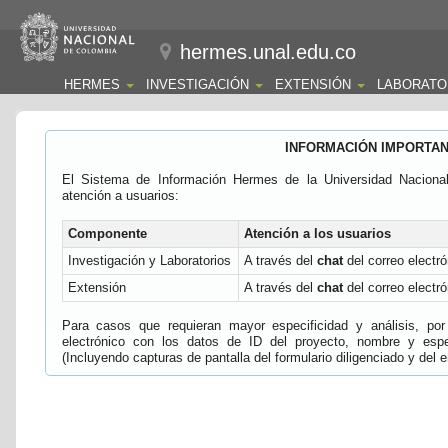
hermes.unal.edu.co
HERMES
INVESTIGACIÓN
EXTENSIÓN
LABORATO
INFORMACIÓN IMPORTA
El Sistema de Información Hermes de la Universidad Naciona
atención a usuarios:
Componente
Atención a los usuarios
Investigación y Laboratorios
A través del
chat
del correo electró
Extensión
A través del
chat
del correo electró
Para casos que requieran mayor especificidad y análisis, por 
electrónico con los datos de ID del proyecto, nombre y espec
(Incluyendo capturas de pantalla del formulario diligenciado y del e