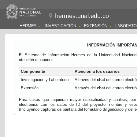
hermes.unal.edu.co
HERMES
INVESTIGACIÓN
EXTENSIÓN
LABORATO
INFORMACIÓN IMPORTA
El Sistema de Información Hermes de la Universidad Naciona
atención a usuarios:
Componente
Atención a los usuarios
Investigación y Laboratorios
A través del
chat
del correo electró
Extensión
A través del
chat
del correo electró
Para casos que requieran mayor especificidad y análisis, por 
electrónico con los datos de ID del proyecto, nombre y espec
(Incluyendo capturas de pantalla del formulario diligenciado y del e