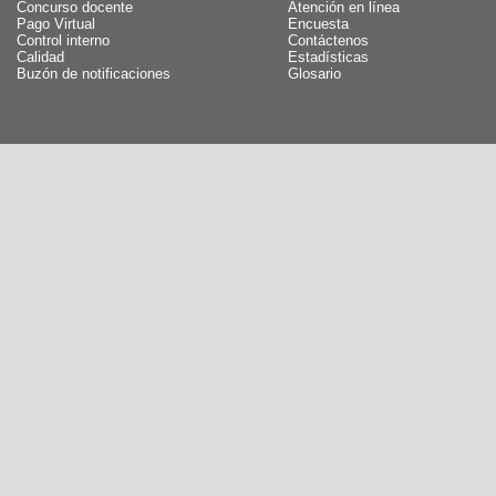
Concurso docente
Atención en línea
Pago Virtual
Encuesta
Control interno
Contáctenos
Calidad
Estadísticas
Buzón de notificaciones
Glosario