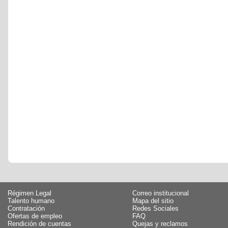
Régimen Legal
Correo institucional
Talento humano
Mapa del sitio
Contratación
Redes Sociales
Ofertas de empleo
FAQ
Rendición de cuentas
Quejas y reclamos