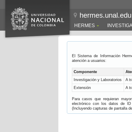
hermes.unal.edu
HERMES
INVESTIG
El Sistema de Información Herm
atención a usuarios:
Componente
Ate
Investigación y Laboratorios
A t
Extensión
A t
Para casos que requieran mayor e
electrónico con los datos de ID
(Incluyendo capturas de pantalla del