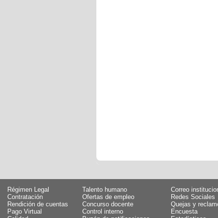
Régimen Legal
Talento humano
Correo institucio
Contratación
Ofertas de empleo
Redes Sociales
Rendición de cuentas
Concurso docente
Quejas y reclam
Pago Virtual
Control interno
Encuesta