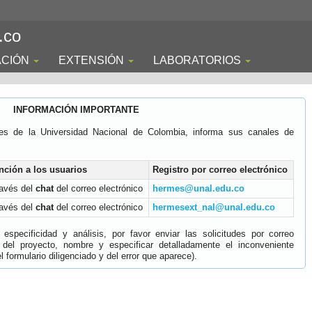
.co
ACIÓN
EXTENSIÓN
LABORATORIOS
INFORMACIÓN IMPORTANTE
es de la Universidad Nacional de Colombia, informa sus canales de
nción a los usuarios
Registro por correo electrónico
ravés del
chat
del correo electrónico
hermes@unal.edu.co
ravés del
chat
del correo electrónico
hermesext_nal@unal.edu.co
specificidad y análisis, por favor enviar las solicitudes por correo
 del proyecto, nombre y especificar detalladamente el inconveniente
 formulario diligenciado y del error que aparece).