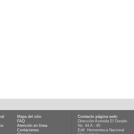
nal
Mapa del sitio
Contacto página web:
FAQ
Dirección Avenida El Dorado
os
Atención en línea
No. 44 A - 40
Contáctenos
Edif. Hemeroteca Nacional