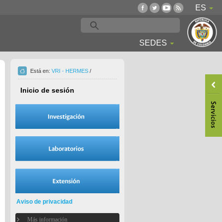
ES
SEDES
Está en:
VRI - HERMES
/
Inicio de sesión
Aviso de privacidad
Más información