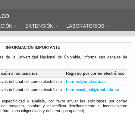
.co
ACIÓN
EXTENSIÓN
LABORATORIOS
INFORMACIÓN IMPORTANTE
es de la Universidad Nacional de Colombia, informa sus canales de
nción a los usuarios
Registro por correo electrónico
ravés del
chat
del correo electrónico
hermes@unal.edu.co
ravés del
chat
del correo electrónico
hermesext_nal@unal.edu.co
specificidad y análisis, por favor enviar las solicitudes por correo
 del proyecto, nombre y especificar detalladamente el inconveniente
 formulario diligenciado y del error que aparece).