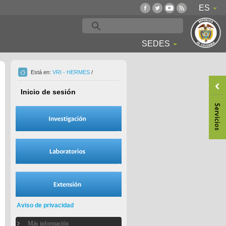
ES
SEDES
Está en:
VRI - HERMES
/
Inicio de sesión
Aviso de privacidad
Más información