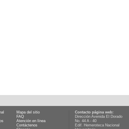
nal
Mapa del sitio
Contacto página web:
FAQ
Dirección Avenida El Dorado
os
Atención en línea
No. 44 A - 40
Contáctenos
Edif. Hemeroteca Nacional