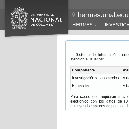
hermes.unal.edu
HERMES
INVESTIG
El Sistema de Información Herm
atención a usuarios:
Componente
Ate
Investigación y Laboratorios
A t
Extensión
A t
Para casos que requieran mayor e
electrónico con los datos de ID
(Incluyendo capturas de pantalla del