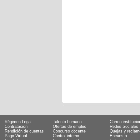
Régimen Legal
Talento humano
Correo institucio
Contratación
Ofertas de empleo
Redes Sociales
Rendición de cuentas
Concurso docente
Quejas y reclam
Pago Virtual
Control interno
Encuesta