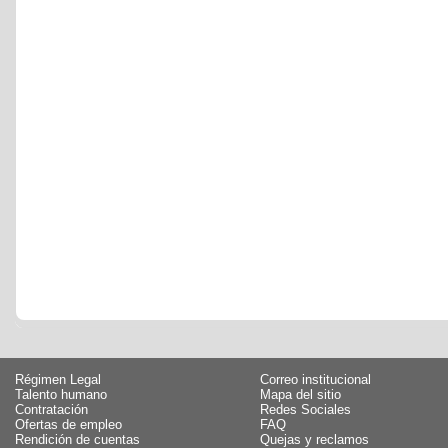
Régimen Legal
Correo institucional
Talento humano
Mapa del sitio
Contratación
Redes Sociales
Ofertas de empleo
FAQ
Rendición de cuentas
Quejas y reclamos