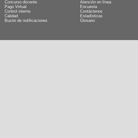
Concurso docente
Atención en línea
Pago Virtual
Encuesta
Control interno
Contáctenos
Calidad
Estadísticas
Buzón de notificaciones
Glosario