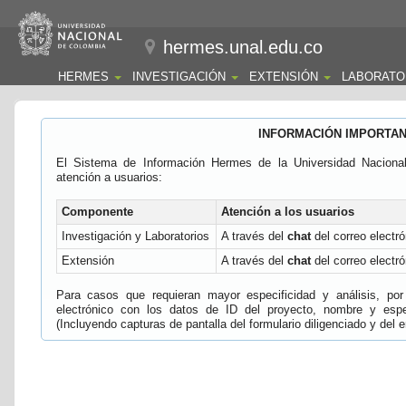
hermes.unal.edu.co
HERMES
INVESTIGACIÓN
EXTENSIÓN
LABORATO
INFORMACIÓN IMPORTA
El Sistema de Información Hermes de la Universidad Naciona
atención a usuarios:
Componente
Atención a los usuarios
Investigación y Laboratorios
A través del
chat
del correo electró
Extensión
A través del
chat
del correo electró
Para casos que requieran mayor especificidad y análisis, por 
electrónico con los datos de ID del proyecto, nombre y espec
(Incluyendo capturas de pantalla del formulario diligenciado y del e