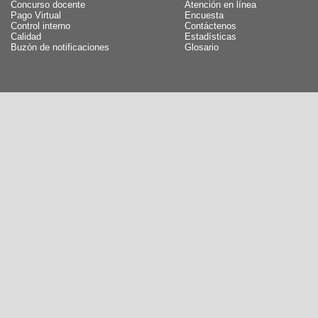
Concurso docente
Atención en línea
Pago Virtual
Encuesta
Control interno
Contáctenos
Calidad
Estadísticas
Buzón de notificaciones
Glosario