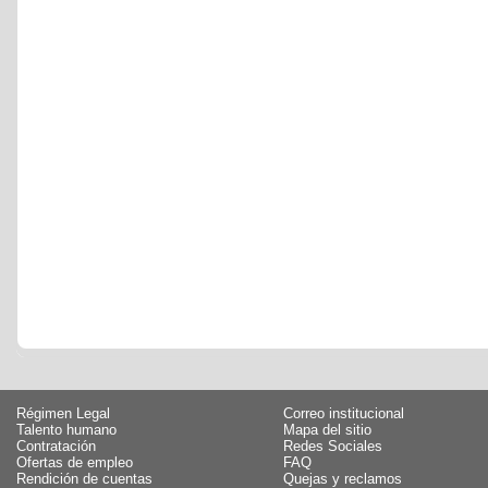
Régimen Legal
Correo institucional
Talento humano
Mapa del sitio
Contratación
Redes Sociales
Ofertas de empleo
FAQ
Rendición de cuentas
Quejas y reclamos