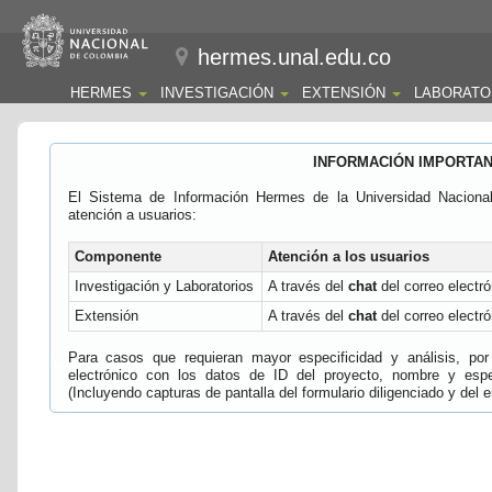
hermes.unal.edu.co
HERMES
INVESTIGACIÓN
EXTENSIÓN
LABORATO
INFORMACIÓN IMPORTA
El Sistema de Información Hermes de la Universidad Naciona
atención a usuarios:
Componente
Atención a los usuarios
Investigación y Laboratorios
A través del
chat
del correo electró
Extensión
A través del
chat
del correo electró
Para casos que requieran mayor especificidad y análisis, por 
electrónico con los datos de ID del proyecto, nombre y espec
(Incluyendo capturas de pantalla del formulario diligenciado y del e