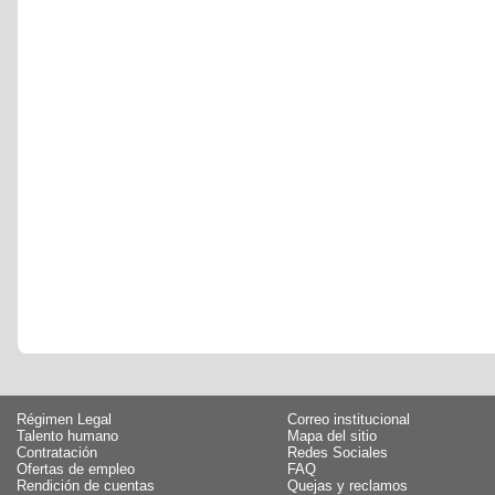
Régimen Legal
Correo institucional
Talento humano
Mapa del sitio
Contratación
Redes Sociales
Ofertas de empleo
FAQ
Rendición de cuentas
Quejas y reclamos