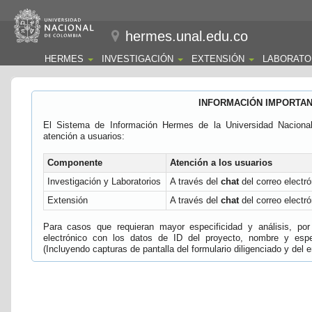
hermes.unal.edu.co
HERMES
INVESTIGACIÓN
EXTENSIÓN
LABORATO
INFORMACIÓN IMPORTA
El Sistema de Información Hermes de la Universidad Naciona
atención a usuarios:
Componente
Atención a los usuarios
Investigación y Laboratorios
A través del
chat
del correo electró
Extensión
A través del
chat
del correo electró
Para casos que requieran mayor especificidad y análisis, por 
electrónico con los datos de ID del proyecto, nombre y espec
(Incluyendo capturas de pantalla del formulario diligenciado y del e