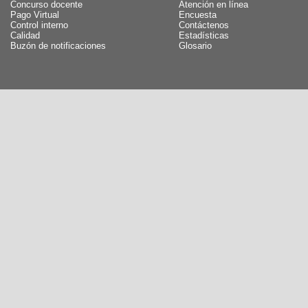
Concurso docente
Atención en línea
Pago Virtual
Encuesta
Control interno
Contáctenos
Calidad
Estadísticas
Buzón de notificaciones
Glosario