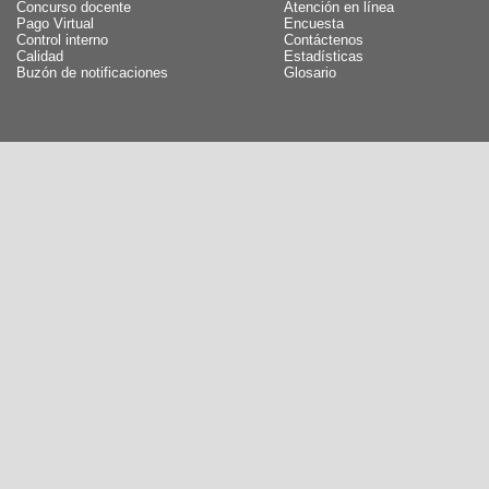
Concurso docente
Atención en línea
Pago Virtual
Encuesta
Control interno
Contáctenos
Calidad
Estadísticas
Buzón de notificaciones
Glosario