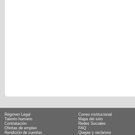
Régimen Legal
Correo institucional
Talento humano
Mapa del sitio
Contratación
Redes Sociales
Ofertas de empleo
FAQ
Rendición de cuentas
Quejas y reclamos