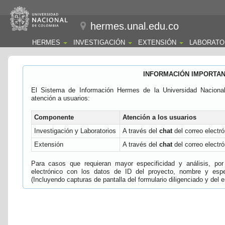
hermes.unal.edu.co
HERMES
INVESTIGACIÓN
EXTENSIÓN
LABORATO
INFORMACIÓN IMPORTA
El Sistema de Información Hermes de la Universidad Naciona
atención a usuarios:
Componente
Atención a los usuarios
Investigación y Laboratorios
A través del
chat
del correo electró
Extensión
A través del
chat
del correo electró
Para casos que requieran mayor especificidad y análisis, por 
electrónico con los datos de ID del proyecto, nombre y espec
(Incluyendo capturas de pantalla del formulario diligenciado y del e