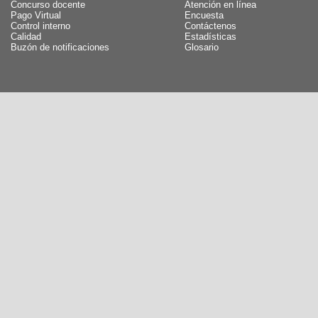
Concurso docente
Atención en línea
Pago Virtual
Encuesta
Control interno
Contáctenos
Calidad
Estadísticas
Buzón de notificaciones
Glosario