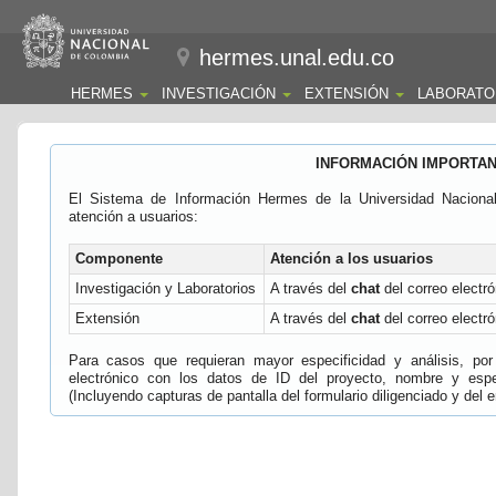
hermes.unal.edu.co
HERMES
INVESTIGACIÓN
EXTENSIÓN
LABORATO
INFORMACIÓN IMPORTA
El Sistema de Información Hermes de la Universidad Naciona
atención a usuarios:
Componente
Atención a los usuarios
Investigación y Laboratorios
A través del
chat
del correo electró
Extensión
A través del
chat
del correo electró
Para casos que requieran mayor especificidad y análisis, por 
electrónico con los datos de ID del proyecto, nombre y espec
(Incluyendo capturas de pantalla del formulario diligenciado y del e