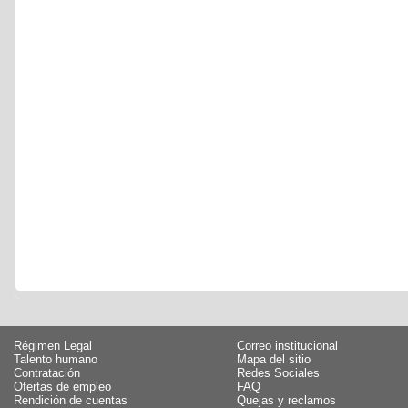
Régimen Legal
Correo institucional
Talento humano
Mapa del sitio
Contratación
Redes Sociales
Ofertas de empleo
FAQ
Rendición de cuentas
Quejas y reclamos