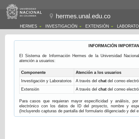
hermes.unal.edu.co
HERMES
INVESTIGACIÓN
EXTENSIÓN
LABORATO
INFORMACIÓN IMPORTA
El Sistema de Información Hermes de la Universidad Naciona
atención a usuarios:
Componente
Atención a los usuarios
Investigación y Laboratorios
A través del
chat
del correo electró
Extensión
A través del
chat
del correo electró
Para casos que requieran mayor especificidad y análisis, por 
electrónico con los datos de ID del proyecto, nombre y espec
(Incluyendo capturas de pantalla del formulario diligenciado y del e