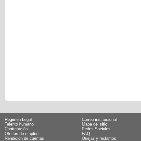
Régimen Legal
Correo institucional
Talento humano
Mapa del sitio
Contratación
Redes Sociales
Ofertas de empleo
FAQ
Rendición de cuentas
Quejas y reclamos