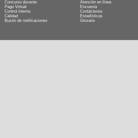
Concurso docente
Atención en línea
Pago Virtual
Encuesta
Control interno
Contáctenos
Calidad
Estadísticas
Buzón de notificaciones
Glosario