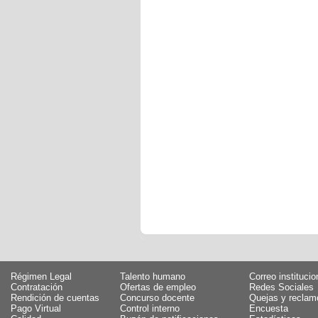
Régimen Legal
Talento humano
Correo institucio
Contratación
Ofertas de empleo
Redes Sociales
Rendición de cuentas
Concurso docente
Quejas y reclam
Pago Virtual
Control interno
Encuesta