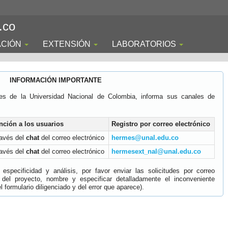
.co
ACIÓN
EXTENSIÓN
LABORATORIOS
INFORMACIÓN IMPORTANTE
es de la Universidad Nacional de Colombia, informa sus canales de
nción a los usuarios
Registro por correo electrónico
ravés del
chat
del correo electrónico
hermes@unal.edu.co
ravés del
chat
del correo electrónico
hermesext_nal@unal.edu.co
specificidad y análisis, por favor enviar las solicitudes por correo
 del proyecto, nombre y especificar detalladamente el inconveniente
 formulario diligenciado y del error que aparece).