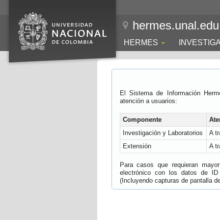
hermes.unal.edu
HERMES
INVESTIG
El Sistema de Información Herm
atención a usuarios:
Componente
Ate
Investigación y Laboratorios
A t
Extensión
A t
Para casos que requieran mayor e
electrónico con los datos de ID
(Incluyendo capturas de pantalla del