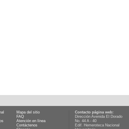
nal
Mapa del sitio
Contacto página web:
FAQ
Dirección Avenida El Dorado
os
Atención en línea
No. 44 A - 40
Contáctenos
Edif. Hemeroteca Nacional