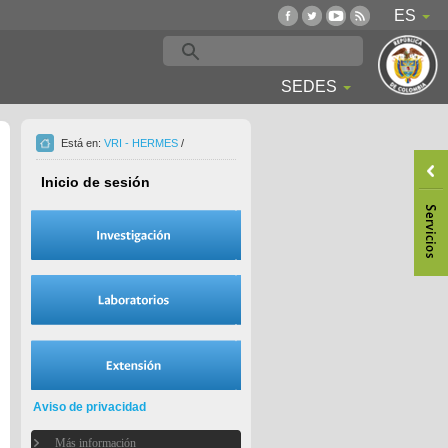
ES
SEDES
Está en:
VRI - HERMES
/
Inicio de sesión
Aviso de privacidad
Más información