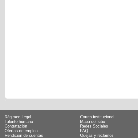
Régimen Legal
Correo institucional
Talento humano
Mapa del sitio
Contratación
Redes Sociales
Ofertas de empleo
FAQ
Rendición de cuentas
Quejas y reclamos