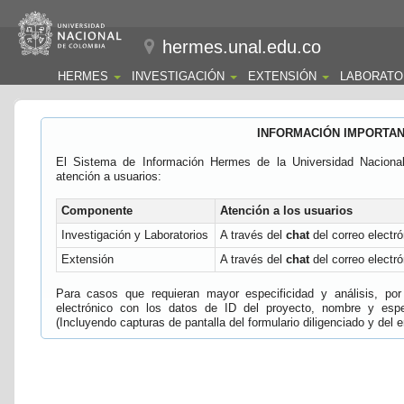
hermes.unal.edu.co
HERMES
INVESTIGACIÓN
EXTENSIÓN
LABORATO
INFORMACIÓN IMPORTA
El Sistema de Información Hermes de la Universidad Naciona
atención a usuarios:
Componente
Atención a los usuarios
Investigación y Laboratorios
A través del
chat
del correo electró
Extensión
A través del
chat
del correo electró
Para casos que requieran mayor especificidad y análisis, por 
electrónico con los datos de ID del proyecto, nombre y espec
(Incluyendo capturas de pantalla del formulario diligenciado y del e