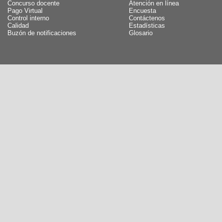
Concurso docente
Atención en línea
Pago Virtual
Encuesta
Control interno
Contáctenos
Calidad
Estadísticas
Buzón de notificaciones
Glosario