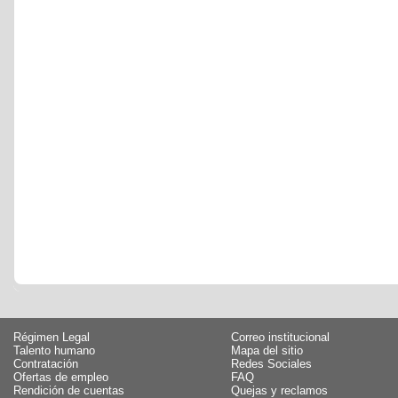
Régimen Legal
Correo institucional
Talento humano
Mapa del sitio
Contratación
Redes Sociales
Ofertas de empleo
FAQ
Rendición de cuentas
Quejas y reclamos