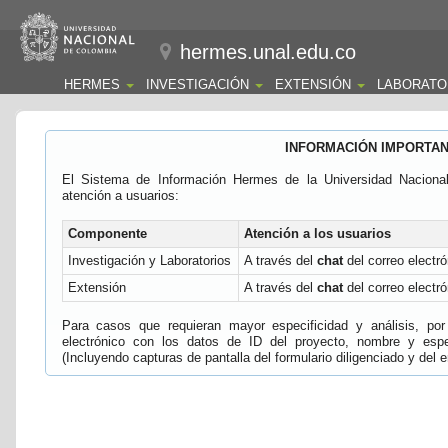
hermes.unal.edu.co
HERMES
INVESTIGACIÓN
EXTENSIÓN
LABORATO
INFORMACIÓN IMPORTA
El Sistema de Información Hermes de la Universidad Naciona
atención a usuarios:
Componente
Atención a los usuarios
Investigación y Laboratorios
A través del
chat
del correo electró
Extensión
A través del
chat
del correo electró
Para casos que requieran mayor especificidad y análisis, por 
electrónico con los datos de ID del proyecto, nombre y espec
(Incluyendo capturas de pantalla del formulario diligenciado y del e