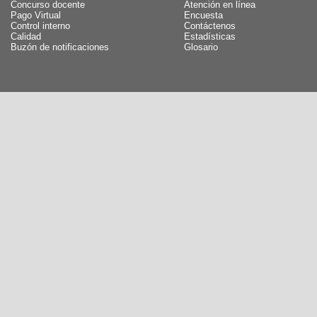
Concurso docente
Atención en línea
Pago Virtual
Encuesta
Control interno
Contáctenos
Calidad
Estadísticas
Buzón de notificaciones
Glosario