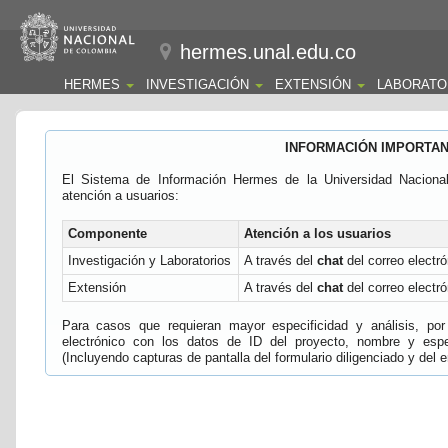
hermes.unal.edu.co
HERMES
INVESTIGACIÓN
EXTENSIÓN
LABORATO
INFORMACIÓN IMPORTA
El Sistema de Información Hermes de la Universidad Naciona
atención a usuarios:
Componente
Atención a los usuarios
Investigación y Laboratorios
A través del
chat
del correo electró
Extensión
A través del
chat
del correo electró
Para casos que requieran mayor especificidad y análisis, por 
electrónico con los datos de ID del proyecto, nombre y espec
(Incluyendo capturas de pantalla del formulario diligenciado y del e