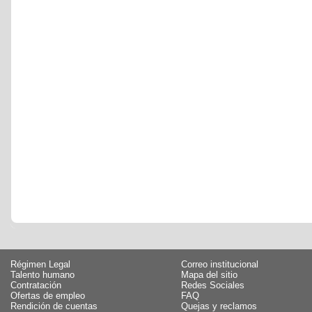
Régimen Legal
Correo institucional
Talento humano
Mapa del sitio
Contratación
Redes Sociales
Ofertas de empleo
FAQ
Rendición de cuentas
Quejas y reclamos