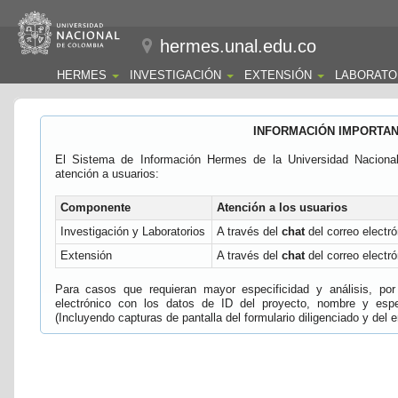
hermes.unal.edu.co
HERMES
INVESTIGACIÓN
EXTENSIÓN
LABORATO
INFORMACIÓN IMPORTA
El Sistema de Información Hermes de la Universidad Naciona
atención a usuarios:
Componente
Atención a los usuarios
Investigación y Laboratorios
A través del
chat
del correo electró
Extensión
A través del
chat
del correo electró
Para casos que requieran mayor especificidad y análisis, por 
electrónico con los datos de ID del proyecto, nombre y espec
(Incluyendo capturas de pantalla del formulario diligenciado y del e