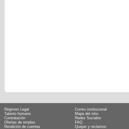
Régimen Legal
Correo institucional
Talento humano
Mapa del sitio
Contratación
Redes Sociales
Ofertas de empleo
FAQ
Rendición de cuentas
Quejas y reclamos