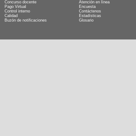
Concurso docente
Atención en línea
Pago Virtual
Encuesta
Control interno
Contáctenos
Calidad
Estadísticas
Buzón de notificaciones
Glosario