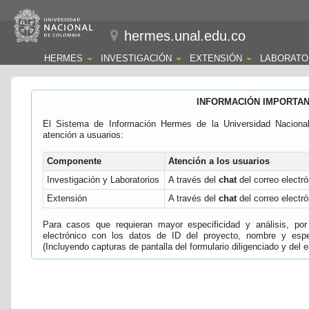
hermes.unal.edu.co
HERMES
INVESTIGACIÓN
EXTENSIÓN
LABORATO
INFORMACIÓN IMPORTA
El Sistema de Información Hermes de la Universidad Naciona
atención a usuarios:
Componente
Atención a los usuarios
Investigación y Laboratorios
A través del
chat
del correo electró
Extensión
A través del
chat
del correo electró
Para casos que requieran mayor especificidad y análisis, por 
electrónico con los datos de ID del proyecto, nombre y espec
(Incluyendo capturas de pantalla del formulario diligenciado y del e