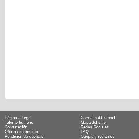
Régimen Legal
Correo institucional
Talento humano
Mapa del sitio
Contratación
Redes Sociales
Ofertas de empleo
FAQ
Rendición de cuentas
Quejas y reclamos