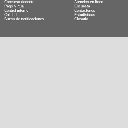
Concurso docente
Atención en línea
Pago Virtual
Encuesta
Control interno
Contáctenos
Calidad
Estadísticas
Buzón de notificaciones
Glosario