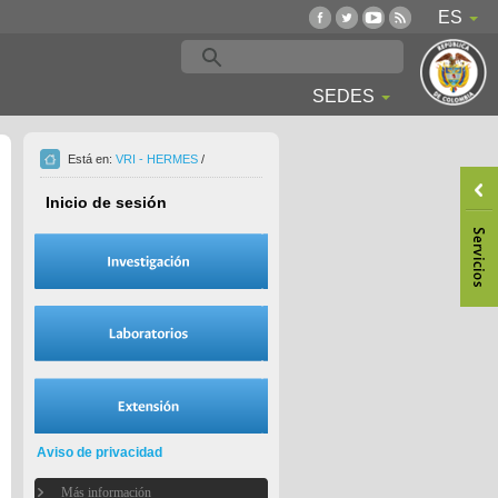
ES
SEDES
Está en:
VRI - HERMES
/
Inicio de sesión
Aviso de privacidad
Más información