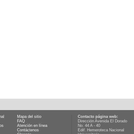
nal
Mapa del sitio
Contacto página web:
FAQ
Dirección Avenida El Dorado
os
Atención en línea
No. 44 A - 40
Contáctenos
Edif. Hemeroteca Nacional