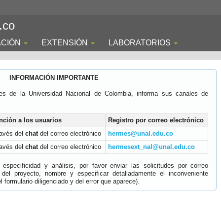
.co
ACIÓN
EXTENSIÓN
LABORATORIOS
INFORMACIÓN IMPORTANTE
es de la Universidad Nacional de Colombia, informa sus canales de
nción a los usuarios
Registro por correo electrónico
ravés del
chat
del correo electrónico
hermes@unal.edu.co
ravés del
chat
del correo electrónico
hermesext_nal@unal.edu.co
specificidad y análisis, por favor enviar las solicitudes por correo
 del proyecto, nombre y especificar detalladamente el inconveniente
 formulario diligenciado y del error que aparece).