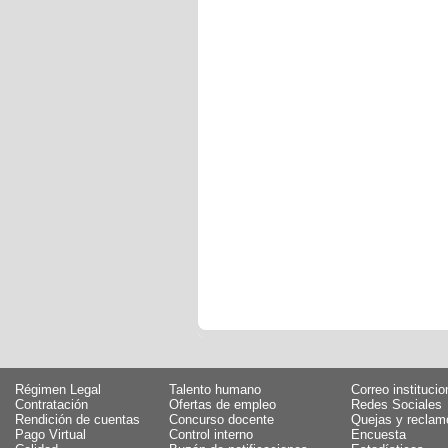
Régimen Legal
Talento humano
Correo institucio
Contratación
Ofertas de empleo
Redes Sociales
Rendición de cuentas
Concurso docente
Quejas y reclam
Pago Virtual
Control interno
Encuesta