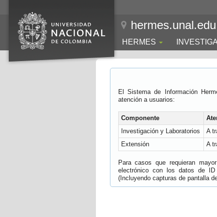
hermes.unal.edu
HERMES
INVESTIG
El Sistema de Información Herm
atención a usuarios:
Componente
Ate
Investigación y Laboratorios
A t
Extensión
A t
Para casos que requieran mayor e
electrónico con los datos de ID
(Incluyendo capturas de pantalla del