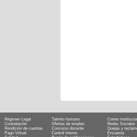
Régimen Legal
Talento humano
Correo institucio
Contratación
Ofertas de empleo
Redes Sociales
Rendición de cuentas
Concurso docente
Quejas y reclam
Pago Virtual
Control interno
Encuesta