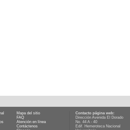
nal
Mapa del sitio
Contacto página web:
FAQ
Dirección Avenida El Dorado
os
Atención en línea
No. 44 A - 40
Contáctenos
Edif. Hemeroteca Nacional