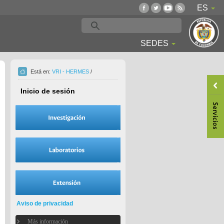
ES
SEDES
Está en:
VRI - HERMES
/
Inicio de sesión
Aviso de privacidad
Más información