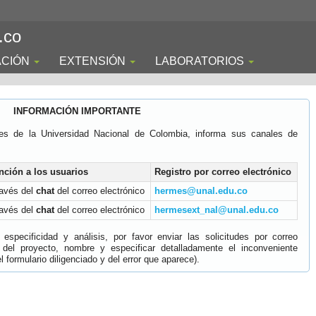
.co
ACIÓN
EXTENSIÓN
LABORATORIOS
INFORMACIÓN IMPORTANTE
es de la Universidad Nacional de Colombia, informa sus canales de
nción a los usuarios
Registro por correo electrónico
ravés del
chat
del correo electrónico
hermes@unal.edu.co
ravés del
chat
del correo electrónico
hermesext_nal@unal.edu.co
specificidad y análisis, por favor enviar las solicitudes por correo
 del proyecto, nombre y especificar detalladamente el inconveniente
 formulario diligenciado y del error que aparece).