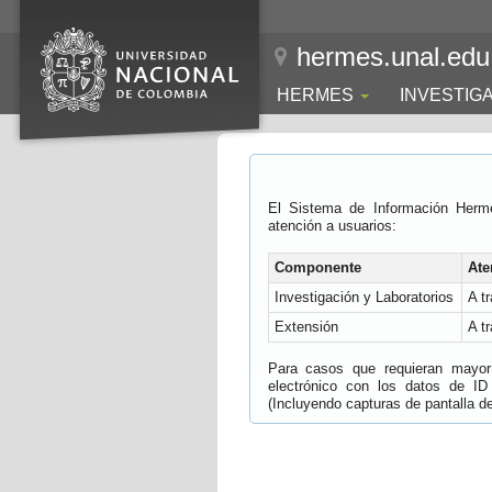
hermes.unal.edu
HERMES
INVESTIG
El Sistema de Información Herm
atención a usuarios:
Componente
Ate
Investigación y Laboratorios
A t
Extensión
A t
Para casos que requieran mayor e
electrónico con los datos de ID
(Incluyendo capturas de pantalla del