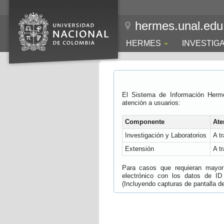
hermes.unal.edu
HERMES
INVESTIG
El Sistema de Información Herm
atención a usuarios:
Componente
Ate
Investigación y Laboratorios
A t
Extensión
A t
Para casos que requieran mayor e
electrónico con los datos de ID
(Incluyendo capturas de pantalla del