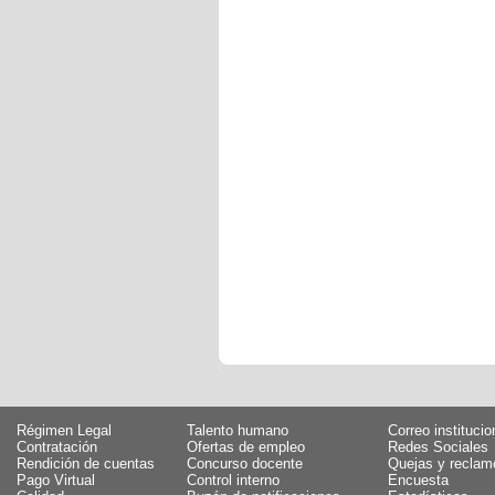
Régimen Legal
Talento humano
Correo institucio
Contratación
Ofertas de empleo
Redes Sociales
Rendición de cuentas
Concurso docente
Quejas y reclam
Pago Virtual
Control interno
Encuesta