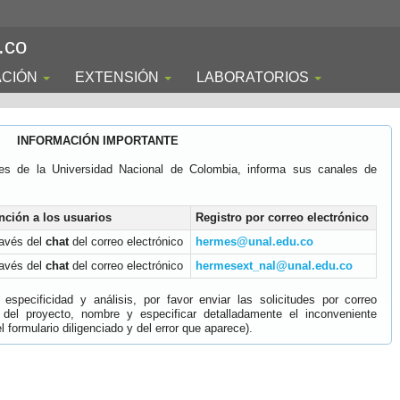
.co
ACIÓN
EXTENSIÓN
LABORATORIOS
INFORMACIÓN IMPORTANTE
es de la Universidad Nacional de Colombia, informa sus canales de
nción a los usuarios
Registro por correo electrónico
ravés del
chat
del correo electrónico
hermes@unal.edu.co
ravés del
chat
del correo electrónico
hermesext_nal@unal.edu.co
specificidad y análisis, por favor enviar las solicitudes por correo
 del proyecto, nombre y especificar detalladamente el inconveniente
 formulario diligenciado y del error que aparece).