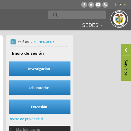
ES
SEDES
Está en:
VRI - HERMES
/
Inicio de sesión
Aviso de privacidad
Más información