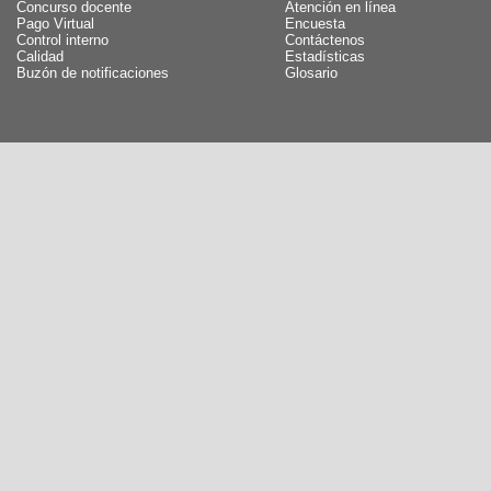
Concurso docente
Atención en línea
Pago Virtual
Encuesta
Control interno
Contáctenos
Calidad
Estadísticas
Buzón de notificaciones
Glosario