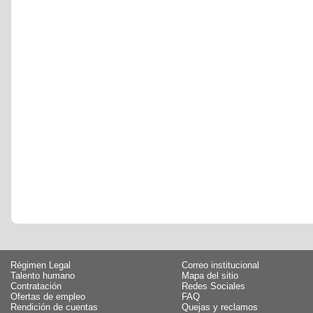
Régimen Legal
Correo institucional
Talento humano
Mapa del sitio
Contratación
Redes Sociales
Ofertas de empleo
FAQ
Rendición de cuentas
Quejas y reclamos