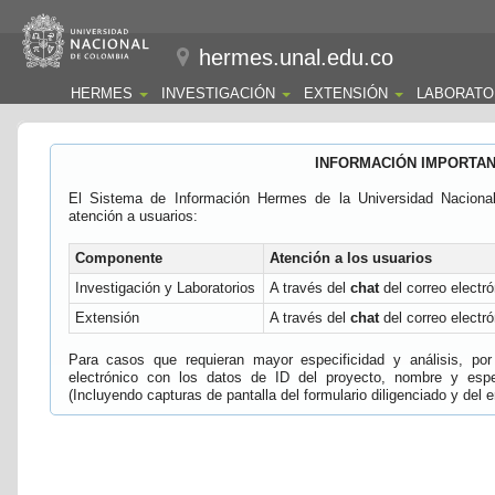
hermes.unal.edu.co
HERMES
INVESTIGACIÓN
EXTENSIÓN
LABORATO
INFORMACIÓN IMPORTA
El Sistema de Información Hermes de la Universidad Naciona
atención a usuarios:
Componente
Atención a los usuarios
Investigación y Laboratorios
A través del
chat
del correo electró
Extensión
A través del
chat
del correo electró
Para casos que requieran mayor especificidad y análisis, por 
electrónico con los datos de ID del proyecto, nombre y espec
(Incluyendo capturas de pantalla del formulario diligenciado y del e