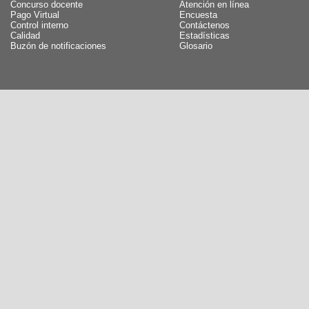
Concurso docente
Atención en línea
Pago Virtual
Encuesta
Control interno
Contáctenos
Calidad
Estadísticas
Buzón de notificaciones
Glosario