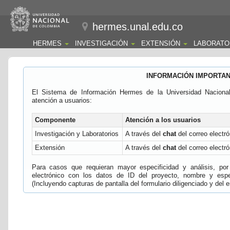
hermes.unal.edu.co
HERMES
INVESTIGACIÓN
EXTENSIÓN
LABORATO
INFORMACIÓN IMPORTA
El Sistema de Información Hermes de la Universidad Naciona
atención a usuarios:
Componente
Atención a los usuarios
Investigación y Laboratorios
A través del
chat
del correo electró
Extensión
A través del
chat
del correo electró
Para casos que requieran mayor especificidad y análisis, por 
electrónico con los datos de ID del proyecto, nombre y espec
(Incluyendo capturas de pantalla del formulario diligenciado y del e