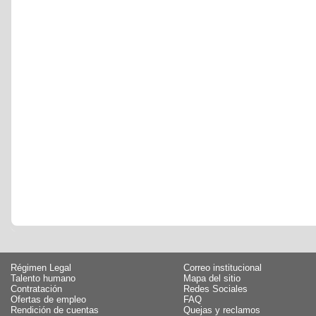
Régimen Legal
Correo institucional
Talento humano
Mapa del sitio
Contratación
Redes Sociales
Ofertas de empleo
FAQ
Rendición de cuentas
Quejas y reclamos