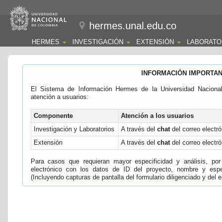
hermes.unal.edu.co
HERMES
INVESTIGACIÓN
EXTENSIÓN
LABORATO
INFORMACIÓN IMPORTA
El Sistema de Información Hermes de la Universidad Naciona
atención a usuarios:
Componente
Atención a los usuarios
Investigación y Laboratorios
A través del
chat
del correo electró
Extensión
A través del
chat
del correo electró
Para casos que requieran mayor especificidad y análisis, por 
electrónico con los datos de ID del proyecto, nombre y espec
(Incluyendo capturas de pantalla del formulario diligenciado y del e