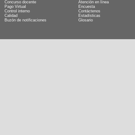
Concurso docente
Atención en línea
Pago Virtual
Encuesta
Control interno
Contáctenos
Calidad
Estadísticas
Buzón de notificaciones
Glosario