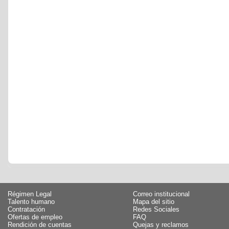
Régimen Legal
Correo institucional
Talento humano
Mapa del sitio
Contratación
Redes Sociales
Ofertas de empleo
FAQ
Rendición de cuentas
Quejas y reclamos