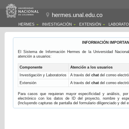
hermes.unal.edu.co
HERMES
INVESTIGACIÓN
EXTENSIÓN
LABORATO
INFORMACIÓN IMPORTA
El Sistema de Información Hermes de la Universidad Naciona
atención a usuarios:
Componente
Atención a los usuarios
Investigación y Laboratorios
A través del
chat
del correo electró
Extensión
A través del
chat
del correo electró
Para casos que requieran mayor especificidad y análisis, por 
electrónico con los datos de ID del proyecto, nombre y espec
(Incluyendo capturas de pantalla del formulario diligenciado y del e