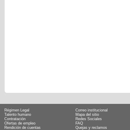
Régimen Legal
Correo institucional
Talento humano
Mapa del sitio
Contratación
Redes Sociales
Ofertas de empleo
FAQ
Rendición de cuentas
Quejas y reclamos