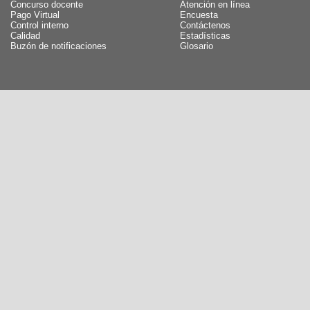
Concurso docente
Atención en línea
Pago Virtual
Encuesta
Control interno
Contáctenos
Calidad
Estadísticas
Buzón de notificaciones
Glosario