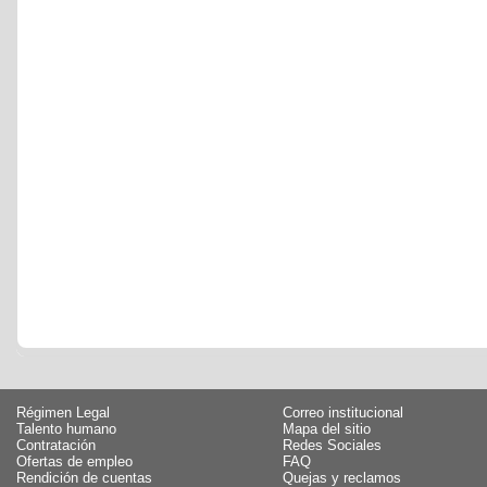
Régimen Legal
Correo institucional
Talento humano
Mapa del sitio
Contratación
Redes Sociales
Ofertas de empleo
FAQ
Rendición de cuentas
Quejas y reclamos