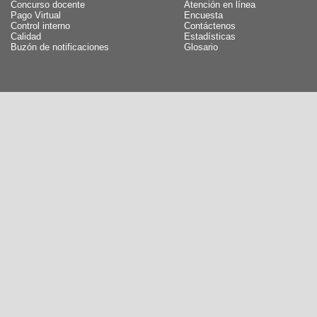
Concurso docente
Atención en línea
Pago Virtual
Encuesta
Control interno
Contáctenos
Calidad
Estadísticas
Buzón de notificaciones
Glosario