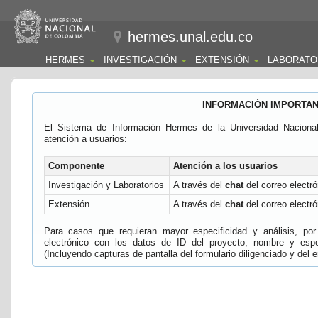
hermes.unal.edu.co
HERMES
INVESTIGACIÓN
EXTENSIÓN
LABORATO
INFORMACIÓN IMPORTA
El Sistema de Información Hermes de la Universidad Naciona
atención a usuarios:
Componente
Atención a los usuarios
Investigación y Laboratorios
A través del
chat
del correo electró
Extensión
A través del
chat
del correo electró
Para casos que requieran mayor especificidad y análisis, por 
electrónico con los datos de ID del proyecto, nombre y espec
(Incluyendo capturas de pantalla del formulario diligenciado y del e