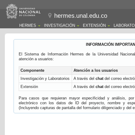
hermes.unal.edu.co
HERMES
INVESTIGACIÓN
EXTENSIÓN
LABORATO
INFORMACIÓN IMPORTA
El Sistema de Información Hermes de la Universidad Naciona
atención a usuarios:
Componente
Atención a los usuarios
Investigación y Laboratorios
A través del
chat
del correo electró
Extensión
A través del
chat
del correo electró
Para casos que requieran mayor especificidad y análisis, por 
electrónico con los datos de ID del proyecto, nombre y espec
(Incluyendo capturas de pantalla del formulario diligenciado y del e