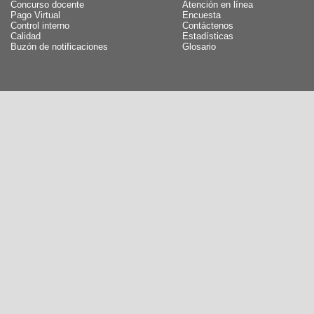
Concurso docente
Atención en línea
Pago Virtual
Encuesta
Control interno
Contáctenos
Calidad
Estadísticas
Buzón de notificaciones
Glosario