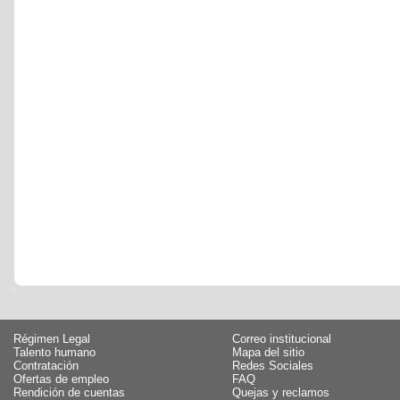
Régimen Legal
Correo institucional
Talento humano
Mapa del sitio
Contratación
Redes Sociales
Ofertas de empleo
FAQ
Rendición de cuentas
Quejas y reclamos