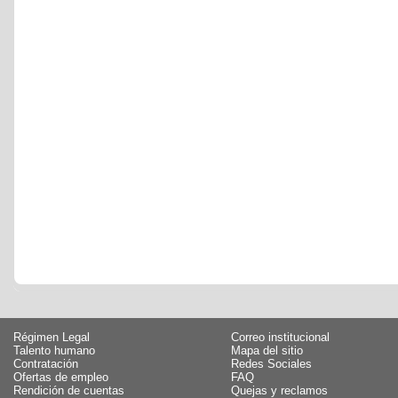
Régimen Legal
Correo institucional
Talento humano
Mapa del sitio
Contratación
Redes Sociales
Ofertas de empleo
FAQ
Rendición de cuentas
Quejas y reclamos