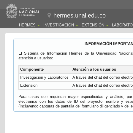
hermes.unal.edu.co
HERMES
INVESTIGACIÓN
EXTENSIÓN
LABORATO
INFORMACIÓN IMPORTA
El Sistema de Información Hermes de la Universidad Naciona
atención a usuarios:
Componente
Atención a los usuarios
Investigación y Laboratorios
A través del
chat
del correo electró
Extensión
A través del
chat
del correo electró
Para casos que requieran mayor especificidad y análisis, por 
electrónico con los datos de ID del proyecto, nombre y espec
(Incluyendo capturas de pantalla del formulario diligenciado y del e