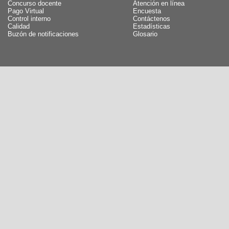
Concurso docente
Atención en línea
Pago Virtual
Encuesta
Control interno
Contáctenos
Calidad
Estadísticas
Buzón de notificaciones
Glosario