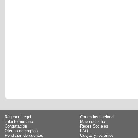
Régimen Legal
Correo institucional
Talento humano
Mapa del sitio
Contratación
Redes Sociales
Ofertas de empleo
FAQ
Rendición de cuentas
Quejas y reclamos