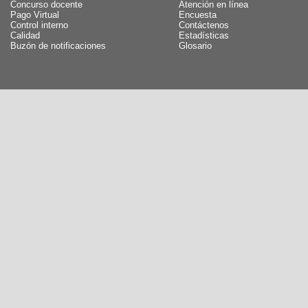
Concurso docente
Atención en línea
Pago Virtual
Encuesta
Control interno
Contáctenos
Calidad
Estadísticas
Buzón de notificaciones
Glosario