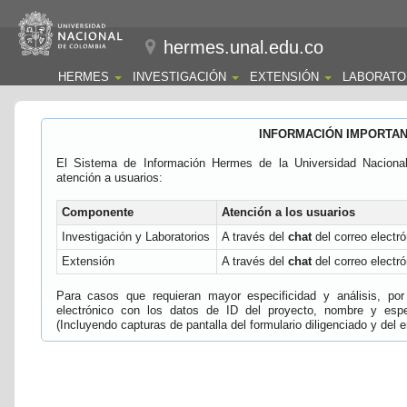
hermes.unal.edu.co
HERMES
INVESTIGACIÓN
EXTENSIÓN
LABORATO
INFORMACIÓN IMPORTA
El Sistema de Información Hermes de la Universidad Naciona
atención a usuarios:
Componente
Atención a los usuarios
Investigación y Laboratorios
A través del
chat
del correo electró
Extensión
A través del
chat
del correo electró
Para casos que requieran mayor especificidad y análisis, por 
electrónico con los datos de ID del proyecto, nombre y espec
(Incluyendo capturas de pantalla del formulario diligenciado y del e