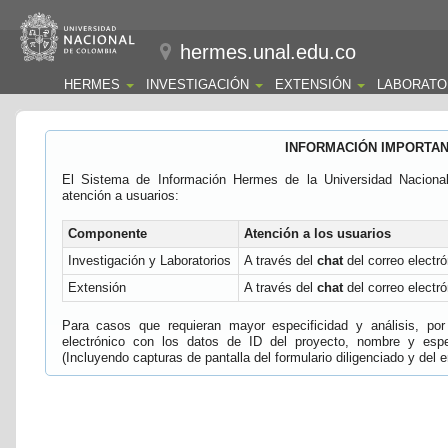
hermes.unal.edu.co
HERMES
INVESTIGACIÓN
EXTENSIÓN
LABORATO
INFORMACIÓN IMPORTA
El Sistema de Información Hermes de la Universidad Naciona
atención a usuarios:
Componente
Atención a los usuarios
Investigación y Laboratorios
A través del
chat
del correo electró
Extensión
A través del
chat
del correo electró
Para casos que requieran mayor especificidad y análisis, por 
electrónico con los datos de ID del proyecto, nombre y espec
(Incluyendo capturas de pantalla del formulario diligenciado y del e