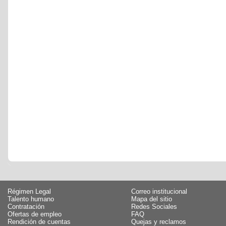
Régimen Legal
Correo institucional
Talento humano
Mapa del sitio
Contratación
Redes Sociales
Ofertas de empleo
FAQ
Rendición de cuentas
Quejas y reclamos