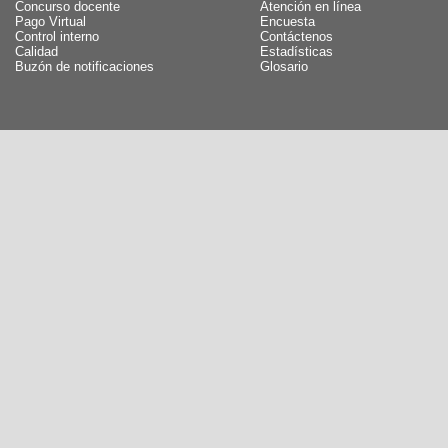
Concurso docente
Atención en línea
Pago Virtual
Encuesta
Control interno
Contáctenos
Calidad
Estadísticas
Buzón de notificaciones
Glosario