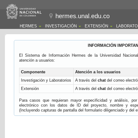
hermes.unal.edu.co
HERMES
INVESTIGACIÓN
EXTENSIÓN
LABORATO
INFORMACIÓN IMPORTA
El Sistema de Información Hermes de la Universidad Naciona
atención a usuarios:
Componente
Atención a los usuarios
Investigación y Laboratorios
A través del
chat
del correo electró
Extensión
A través del
chat
del correo electró
Para casos que requieran mayor especificidad y análisis, por 
electrónico con los datos de ID del proyecto, nombre y espec
(Incluyendo capturas de pantalla del formulario diligenciado y del e