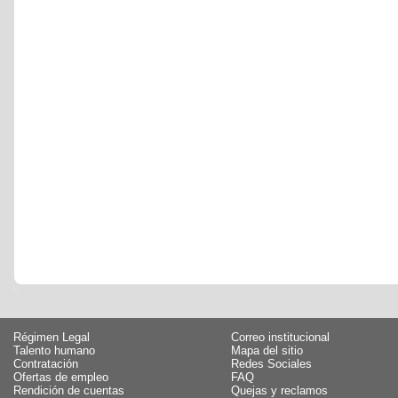
Régimen Legal
Correo institucional
Talento humano
Mapa del sitio
Contratación
Redes Sociales
Ofertas de empleo
FAQ
Rendición de cuentas
Quejas y reclamos