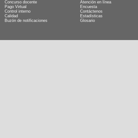
Concurso docente
Atención en línea
Pago Virtual
Encuesta
Control interno
Contáctenos
Calidad
Estadísticas
Buzón de notificaciones
Glosario