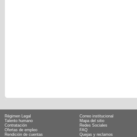
Régimen Legal
Correo institucional
Talento humano
Mapa del sitio
Contratación
Redes Sociales
Ofertas de empleo
FAQ
Rendición de cuentas
Quejas y reclamos