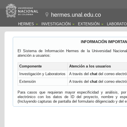
hermes.unal.edu.co
HERMES
INVESTIGACIÓN
EXTENSIÓN
LABORATO
INFORMACIÓN IMPORTA
El Sistema de Información Hermes de la Universidad Naciona
atención a usuarios:
Componente
Atención a los usuarios
Investigación y Laboratorios
A través del
chat
del correo electró
Extensión
A través del
chat
del correo electró
Para casos que requieran mayor especificidad y análisis, por 
electrónico con los datos de ID del proyecto, nombre y espec
(Incluyendo capturas de pantalla del formulario diligenciado y del e