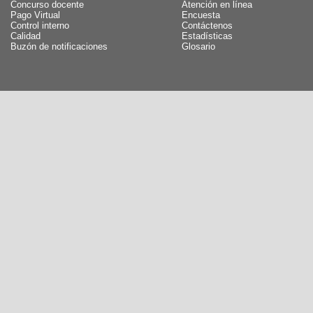
Concurso docente
Atención en línea
Pago Virtual
Encuesta
Control interno
Contáctenos
Calidad
Estadísticas
Buzón de notificaciones
Glosario