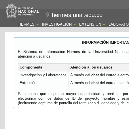
hermes.unal.edu.co
HERMES
INVESTIGACIÓN
EXTENSIÓN
LABORATO
INFORMACIÓN IMPORTA
El Sistema de Información Hermes de la Universidad Naciona
atención a usuarios:
Componente
Atención a los usuarios
Investigación y Laboratorios
A través del
chat
del correo electró
Extensión
A través del
chat
del correo electró
Para casos que requieran mayor especificidad y análisis, por 
electrónico con los datos de ID del proyecto, nombre y espec
(Incluyendo capturas de pantalla del formulario diligenciado y del e