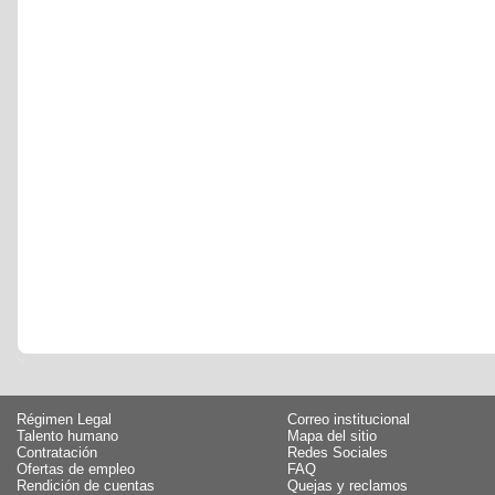
Régimen Legal
Correo institucional
Talento humano
Mapa del sitio
Contratación
Redes Sociales
Ofertas de empleo
FAQ
Rendición de cuentas
Quejas y reclamos