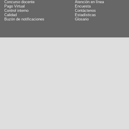
Concurso docente
Atención en línea
Pago Virtual
Encuesta
Control interno
Contáctenos
Calidad
Estadísticas
Buzón de notificaciones
Glosario