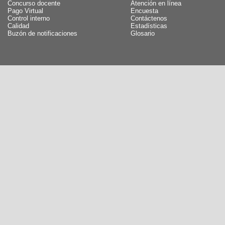
Concurso docente
Atención en línea
Pago Virtual
Encuesta
Control interno
Contáctenos
Calidad
Estadísticas
Buzón de notificaciones
Glosario