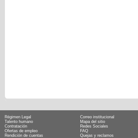
Régimen Legal
Correo institucional
Talento humano
Mapa del sitio
Contratación
Redes Sociales
Ofertas de empleo
FAQ
Rendición de cuentas
Quejas y reclamos