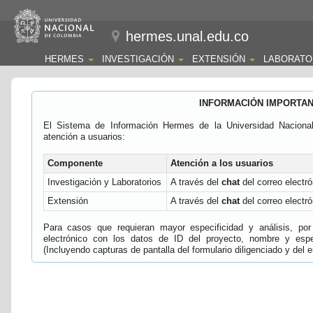
hermes.unal.edu.co
HERMES
INVESTIGACIÓN
EXTENSIÓN
LABORATO
INFORMACIÓN IMPORTA
El Sistema de Información Hermes de la Universidad Naciona
atención a usuarios:
Componente
Atención a los usuarios
Investigación y Laboratorios
A través del
chat
del correo electró
Extensión
A través del
chat
del correo electró
Para casos que requieran mayor especificidad y análisis, por 
electrónico con los datos de ID del proyecto, nombre y espec
(Incluyendo capturas de pantalla del formulario diligenciado y del e