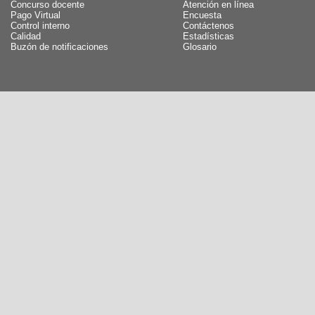
Concurso docente
Atención en línea
Pago Virtual
Encuesta
Control interno
Contáctenos
Calidad
Estadísticas
Buzón de notificaciones
Glosario