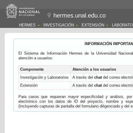
hermes.unal.edu.co
HERMES
INVESTIGACIÓN
EXTENSIÓN
LABORATO
INFORMACIÓN IMPORTA
El Sistema de Información Hermes de la Universidad Naciona
atención a usuarios:
Componente
Atención a los usuarios
Investigación y Laboratorios
A través del
chat
del correo electró
Extensión
A través del
chat
del correo electró
Para casos que requieran mayor especificidad y análisis, por 
electrónico con los datos de ID del proyecto, nombre y espec
(Incluyendo capturas de pantalla del formulario diligenciado y del e