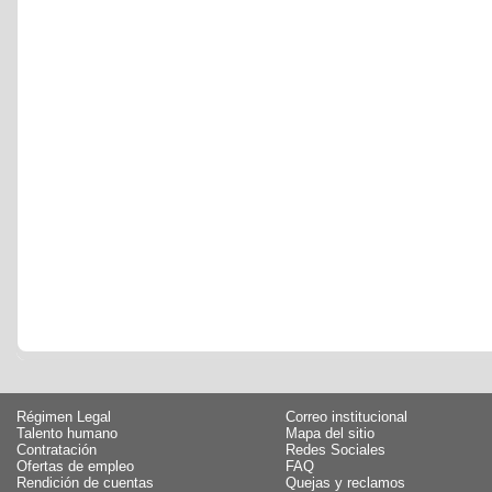
Régimen Legal
Correo institucional
Talento humano
Mapa del sitio
Contratación
Redes Sociales
Ofertas de empleo
FAQ
Rendición de cuentas
Quejas y reclamos