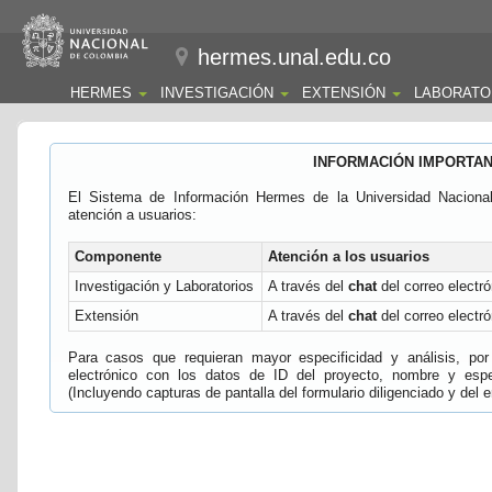
hermes.unal.edu.co
HERMES
INVESTIGACIÓN
EXTENSIÓN
LABORATO
INFORMACIÓN IMPORTA
El Sistema de Información Hermes de la Universidad Naciona
atención a usuarios:
Componente
Atención a los usuarios
Investigación y Laboratorios
A través del
chat
del correo electró
Extensión
A través del
chat
del correo electró
Para casos que requieran mayor especificidad y análisis, por 
electrónico con los datos de ID del proyecto, nombre y espec
(Incluyendo capturas de pantalla del formulario diligenciado y del e