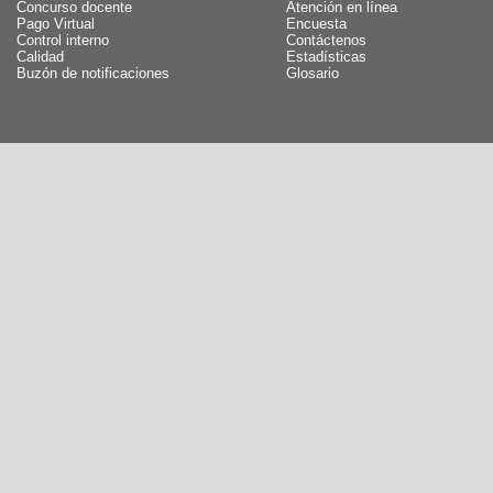
Concurso docente
Atención en línea
Pago Virtual
Encuesta
Control interno
Contáctenos
Calidad
Estadísticas
Buzón de notificaciones
Glosario