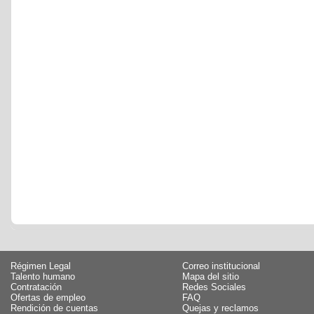
Régimen Legal
Correo institucional
Talento humano
Mapa del sitio
Contratación
Redes Sociales
Ofertas de empleo
FAQ
Rendición de cuentas
Quejas y reclamos