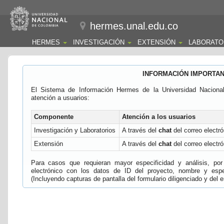
hermes.unal.edu.co
HERMES
INVESTIGACIÓN
EXTENSIÓN
LABORATO
INFORMACIÓN IMPORTA
El Sistema de Información Hermes de la Universidad Naciona
atención a usuarios:
Componente
Atención a los usuarios
Investigación y Laboratorios
A través del
chat
del correo electró
Extensión
A través del
chat
del correo electró
Para casos que requieran mayor especificidad y análisis, por 
electrónico con los datos de ID del proyecto, nombre y espec
(Incluyendo capturas de pantalla del formulario diligenciado y del e