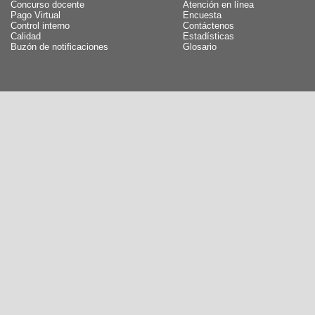
Concurso docente
Atención en línea
Pago Virtual
Encuesta
Control interno
Contáctenos
Calidad
Estadísticas
Buzón de notificaciones
Glosario