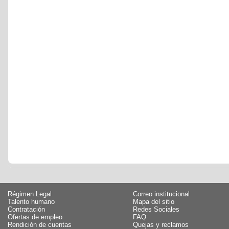
Régimen Legal
Correo institucional
Talento humano
Mapa del sitio
Contratación
Redes Sociales
Ofertas de empleo
FAQ
Rendición de cuentas
Quejas y reclamos