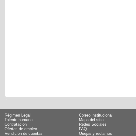
Régimen Legal
Correo institucional
Talento humano
Mapa del sitio
Contratación
Redes Sociales
Ofertas de empleo
FAQ
Rendición de cuentas
Quejas y reclamos