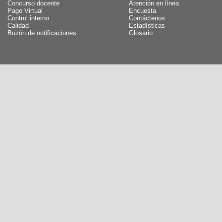
Concurso docente
Atención en línea
Pago Virtual
Encuesta
Control interno
Contáctenos
Calidad
Estadísticas
Buzón de notificaciones
Glosario