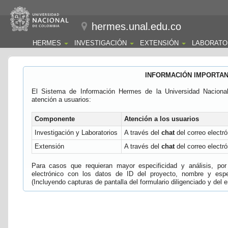
hermes.unal.edu.co
HERMES
INVESTIGACIÓN
EXTENSIÓN
LABORATO
INFORMACIÓN IMPORTA
El Sistema de Información Hermes de la Universidad Naciona
atención a usuarios:
Componente
Atención a los usuarios
Investigación y Laboratorios
A través del
chat
del correo electró
Extensión
A través del
chat
del correo electró
Para casos que requieran mayor especificidad y análisis, por 
electrónico con los datos de ID del proyecto, nombre y espec
(Incluyendo capturas de pantalla del formulario diligenciado y del e