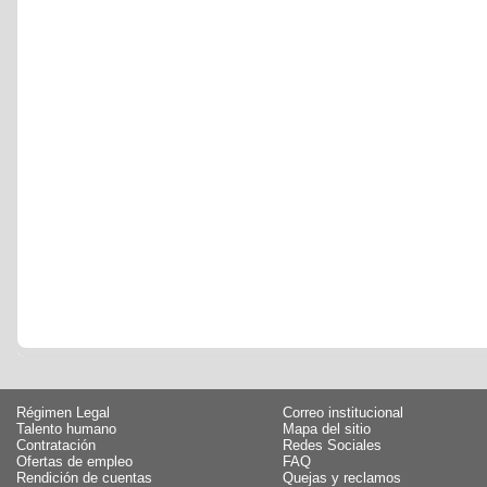
Régimen Legal
Correo institucional
Talento humano
Mapa del sitio
Contratación
Redes Sociales
Ofertas de empleo
FAQ
Rendición de cuentas
Quejas y reclamos