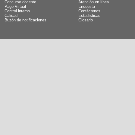
Concurso docente
Atención en línea
Pago Virtual
Encuesta
Control interno
Contáctenos
Calidad
Estadísticas
Buzón de notificaciones
Glosario