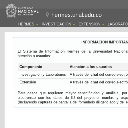
hermes.unal.edu.co
HERMES
INVESTIGACIÓN
EXTENSIÓN
LABORATO
INFORMACIÓN IMPORTA
El Sistema de Información Hermes de la Universidad Naciona
atención a usuarios:
Componente
Atención a los usuarios
Investigación y Laboratorios
A través del
chat
del correo electró
Extensión
A través del
chat
del correo electró
Para casos que requieran mayor especificidad y análisis, por 
electrónico con los datos de ID del proyecto, nombre y espec
(Incluyendo capturas de pantalla del formulario diligenciado y del e