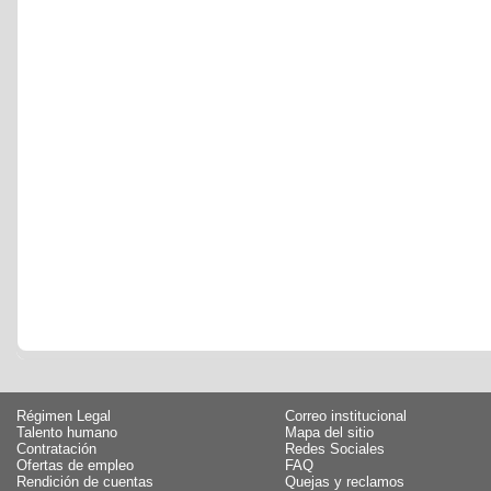
Régimen Legal
Correo institucional
Talento humano
Mapa del sitio
Contratación
Redes Sociales
Ofertas de empleo
FAQ
Rendición de cuentas
Quejas y reclamos