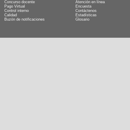
Concurso docente
Atención en línea
Pago Virtual
Encuesta
Control interno
Contáctenos
Calidad
Estadísticas
Buzón de notificaciones
Glosario