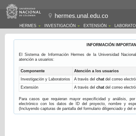
hermes.unal.edu.co
HERMES
INVESTIGACIÓN
EXTENSIÓN
LABORATO
INFORMACIÓN IMPORTA
El Sistema de Información Hermes de la Universidad Naciona
atención a usuarios:
Componente
Atención a los usuarios
Investigación y Laboratorios
A través del
chat
del correo electró
Extensión
A través del
chat
del correo electró
Para casos que requieran mayor especificidad y análisis, por 
electrónico con los datos de ID del proyecto, nombre y espec
(Incluyendo capturas de pantalla del formulario diligenciado y del e