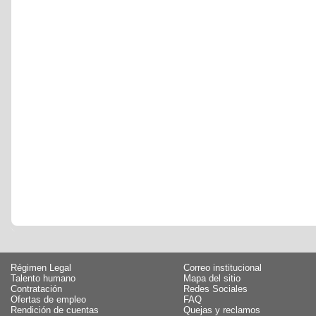
Régimen Legal
Correo institucional
Talento humano
Mapa del sitio
Contratación
Redes Sociales
Ofertas de empleo
FAQ
Rendición de cuentas
Quejas y reclamos