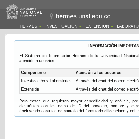
hermes.unal.edu.co
HERMES
INVESTIGACIÓN
EXTENSIÓN
LABORATO
INFORMACIÓN IMPORTA
El Sistema de Información Hermes de la Universidad Naciona
atención a usuarios:
Componente
Atención a los usuarios
Investigación y Laboratorios
A través del
chat
del correo electró
Extensión
A través del
chat
del correo electró
Para casos que requieran mayor especificidad y análisis, por 
electrónico con los datos de ID del proyecto, nombre y espec
(Incluyendo capturas de pantalla del formulario diligenciado y del e