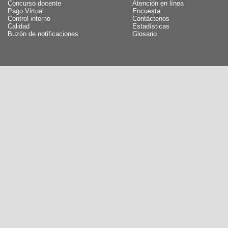
Concurso docente
Atención en línea
Pago Virtual
Encuesta
Control interno
Contáctenos
Calidad
Estadísticas
Buzón de notificaciones
Glosario