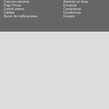
Concurso docente
Atención en línea
Pago Virtual
Encuesta
Control interno
Contáctenos
Calidad
Estadísticas
Buzón de notificaciones
Glosario