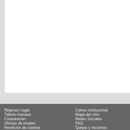
Régimen Legal
Correo institucional
Talento humano
Mapa del sitio
Contratación
Redes Sociales
Ofertas de empleo
FAQ
Rendición de cuentas
Quejas y reclamos