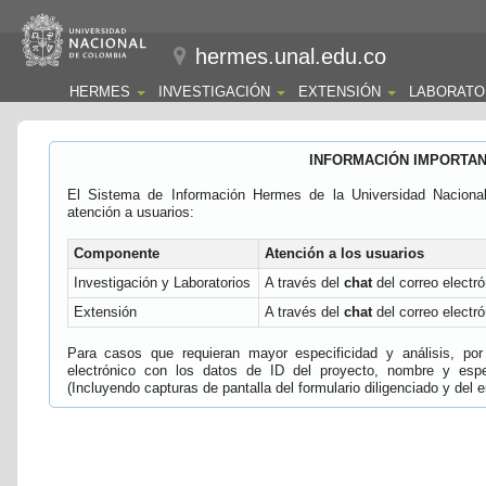
hermes.unal.edu.co
HERMES
INVESTIGACIÓN
EXTENSIÓN
LABORATO
INFORMACIÓN IMPORTA
El Sistema de Información Hermes de la Universidad Naciona
atención a usuarios:
Componente
Atención a los usuarios
Investigación y Laboratorios
A través del
chat
del correo electró
Extensión
A través del
chat
del correo electró
Para casos que requieran mayor especificidad y análisis, por 
electrónico con los datos de ID del proyecto, nombre y espec
(Incluyendo capturas de pantalla del formulario diligenciado y del e