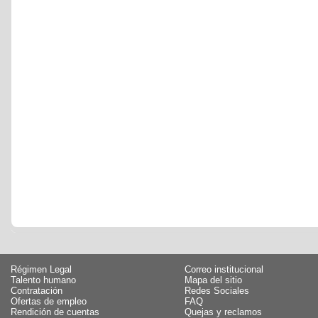
Régimen Legal
Correo institucional
Talento humano
Mapa del sitio
Contratación
Redes Sociales
Ofertas de empleo
FAQ
Rendición de cuentas
Quejas y reclamos