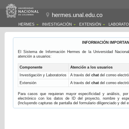
hermes.unal.edu.co
HERMES
INVESTIGACIÓN
EXTENSIÓN
LABORATO
INFORMACIÓN IMPORTA
El Sistema de Información Hermes de la Universidad Naciona
atención a usuarios:
Componente
Atención a los usuarios
Investigación y Laboratorios
A través del
chat
del correo electró
Extensión
A través del
chat
del correo electró
Para casos que requieran mayor especificidad y análisis, por 
electrónico con los datos de ID del proyecto, nombre y espec
(Incluyendo capturas de pantalla del formulario diligenciado y del e