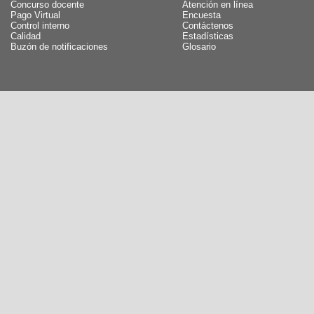
Concurso docente
Atención en línea
Pago Virtual
Encuesta
Control interno
Contáctenos
Calidad
Estadísticas
Buzón de notificaciones
Glosario