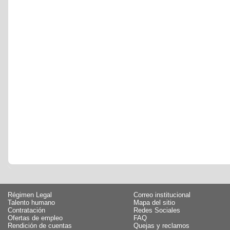
Régimen Legal
Correo institucional
Talento humano
Mapa del sitio
Contratación
Redes Sociales
Ofertas de empleo
FAQ
Rendición de cuentas
Quejas y reclamos