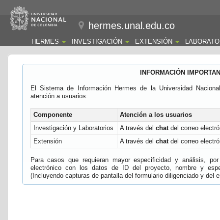
hermes.unal.edu.co
HERMES
INVESTIGACIÓN
EXTENSIÓN
LABORATO
INFORMACIÓN IMPORTA
El Sistema de Información Hermes de la Universidad Naciona
atención a usuarios:
Componente
Atención a los usuarios
Investigación y Laboratorios
A través del
chat
del correo electró
Extensión
A través del
chat
del correo electró
Para casos que requieran mayor especificidad y análisis, por 
electrónico con los datos de ID del proyecto, nombre y espec
(Incluyendo capturas de pantalla del formulario diligenciado y del e