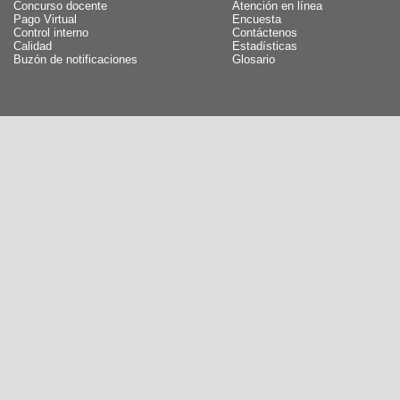
Concurso docente
Atención en línea
Pago Virtual
Encuesta
Control interno
Contáctenos
Calidad
Estadísticas
Buzón de notificaciones
Glosario